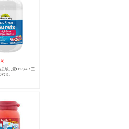
可见
ay 佳思敏儿童Omega-3 三
粒 9..