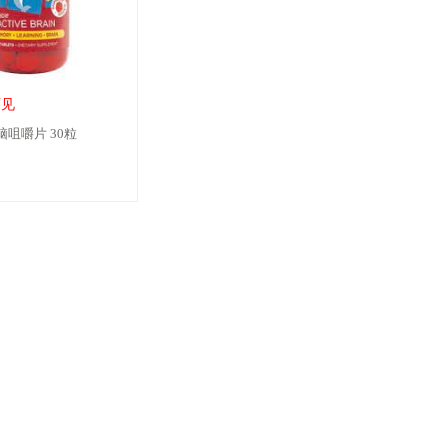
可见
童补脑咀嚼片 30粒