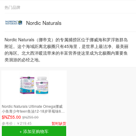
热门品牌
Nordic Naturals
Nordic Naturals（挪帝克）的专属捕捞区位于挪威海和罗浮敦群岛
附近。这个海域距离北极圈只有45海里，是世界上最洁净、最美丽
的海区。北大西洋暖流带来的丰富营养使这里成为北极圈内重要鱼
类洄游的必经之地。
Nordic Naturals Ultimate Omega挪威
小鱼青少年teen鱼油12-18岁草莓味60
粒
$NZ55.00
$NZ55.00
参考价：
￥219.45
暂时缺货
+ 添加至购物车