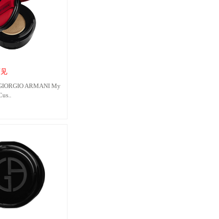
可见
RGIO ARMANI My
us..