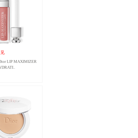
可见
r LIP MAXIMIZER
DRATI..