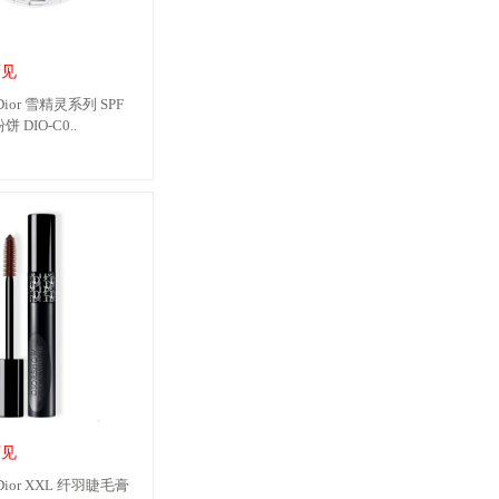
可见
or 雪精灵系列 SPF
饼 DIO-C0..
可见
or XXL 纤羽睫毛膏