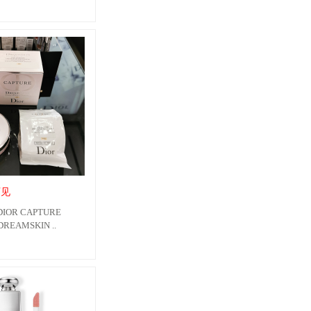
可见
OR CAPTURE
REAMSKIN ..