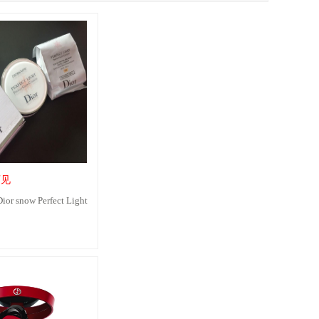
可见
snow Perfect Light