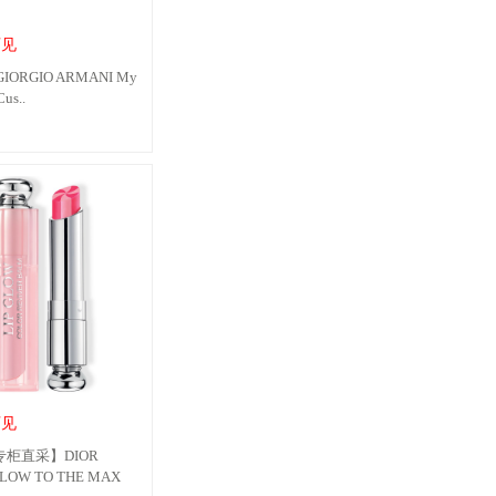
可见
RGIO ARMANI My
us..
可见
柜直采】DIOR
GLOW TO THE MAX